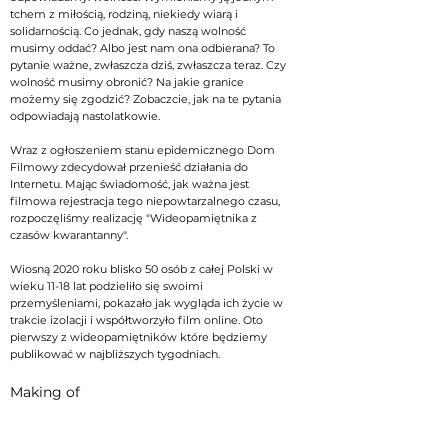
tchem z miłością, rodziną, niekiedy wiarą i
solidarnością. Co jednak, gdy naszą wolność
musimy oddać? Albo jest nam ona odbierana? To
pytanie ważne, zwłaszcza dziś, zwłaszcza teraz. Czy
wolność musimy obronić? Na jakie granice
możemy się zgodzić? Zobaczcie, jak na te pytania
odpowiadają nastolatkowie.
Wraz z ogłoszeniem stanu epidemicznego Dom
Filmowy zdecydował przenieść działania do
Internetu. Mając świadomość, jak ważna jest
filmowa rejestracja tego niepowtarzalnego czasu,
rozpoczęliśmy realizację "Wideopamiętnika z
czasów kwarantanny".
Wiosną 2020 roku blisko 50 osób z całej Polski w
wieku 11-18 lat podzieliło się swoimi
przemyśleniami, pokazało jak wygląda ich życie w
trakcie izolacji i współtworzyło film online. Oto
pierwszy z wideopamiętników które będziemy
publikować w najbliższych tygodniach.
Making of