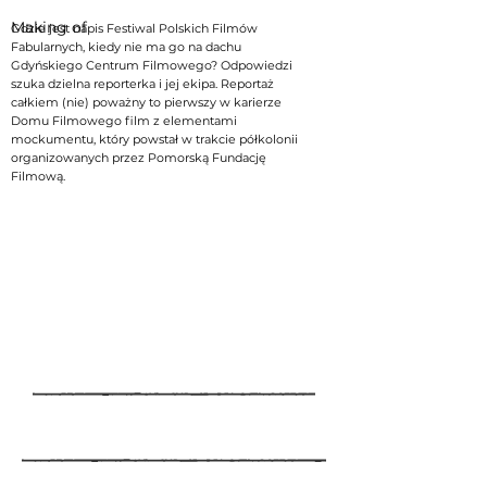
Making of
Gdzie jest napis Festiwal Polskich Filmów
Fabularnych, kiedy nie ma go na dachu
Gdyńskiego Centrum Filmowego? Odpowiedzi
szuka dzielna reporterka i jej ekipa. Reportaż
całkiem (nie) poważny to pierwszy w karierze
Domu Filmowego film z elementami
mockumentu, który powstał w trakcie półkolonii
organizowanych przez Pomorską Fundację
Filmową.