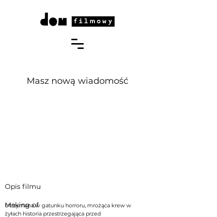
Masz nową wiadomość
Opis filmu
Making of
​Utrzymana w gatunku horroru, mrożąca krew w
żyłach historia przestrzegająca przed