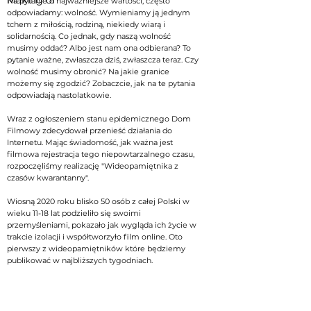
Making of
Na pytanie o najważniejsze wartości, często
odpowiadamy: wolność. Wymieniamy ją jednym
tchem z miłością, rodziną, niekiedy wiarą i
solidarnością. Co jednak, gdy naszą wolność
musimy oddać? Albo jest nam ona odbierana? To
pytanie ważne, zwłaszcza dziś, zwłaszcza teraz. Czy
wolność musimy obronić? Na jakie granice
możemy się zgodzić? Zobaczcie, jak na te pytania
odpowiadają nastolatkowie.
Wraz z ogłoszeniem stanu epidemicznego Dom
Filmowy zdecydował przenieść działania do
Internetu. Mając świadomość, jak ważna jest
filmowa rejestracja tego niepowtarzalnego czasu,
rozpoczęliśmy realizację "Wideopamiętnika z
czasów kwarantanny".
Wiosną 2020 roku blisko 50 osób z całej Polski w
wieku 11-18 lat podzieliło się swoimi
przemyśleniami, pokazało jak wygląda ich życie w
trakcie izolacji i współtworzyło film online. Oto
pierwszy z wideopamiętników które będziemy
publikować w najbliższych tygodniach.