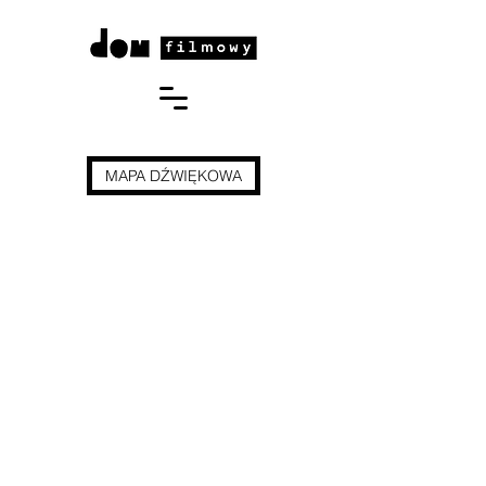
MAPA DŹWIĘKOWA
O NAS
Dom Filmowy to pierwsze w Polsce,
innowacyjne miejsce, współtworzone
z młodymi ludźmi, łączące działalność
filmową,
edukacyjną i społeczną.