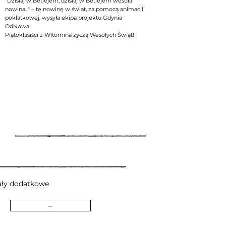
"Dzisiaj w Betlejem, dzisiaj w Betlejem wesoła
nowina..." – tę nowinę w świat, za pomocą animacji
poklatkowej, wysyła ekipa projektu Gdynia
OdNowa.
Piątoklasiści z Witomina życzą Wesołych Świąt!
ały dodatkowe
–