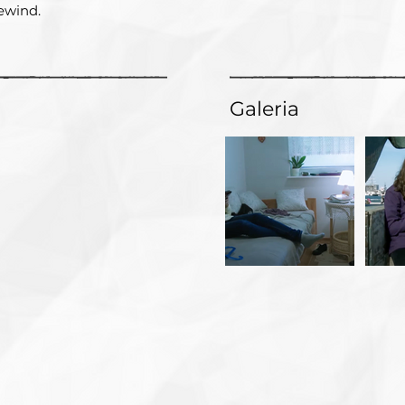
ewind.
Galeria