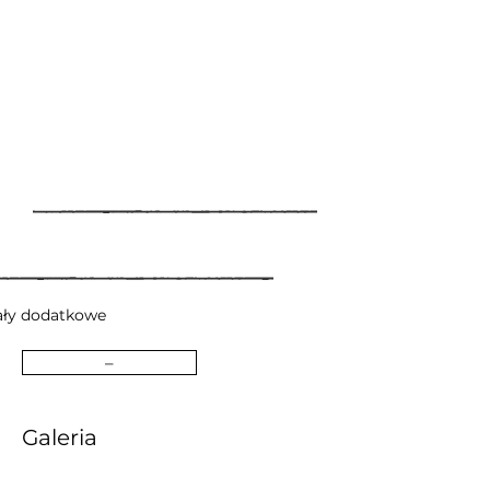
ały dodatkowe
–
Galeria