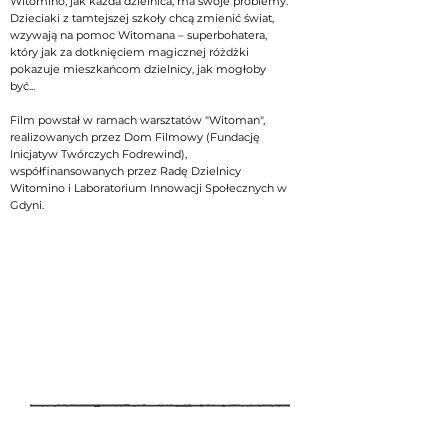
Witomino, jak każda dzielnica, ma swoje problemy.
Dzieciaki z tamtejszej szkoły chcą zmienić świat,
wzywają na pomoc Witomana – superbohatera,
który jak za dotknięciem magicznej różdżki
pokazuje mieszkańcom dzielnicy, jak mogłoby
być...
Film powstał w ramach warsztatów "Witoman",
realizowanych przez Dom Filmowy (Fundację
Inicjatyw Twórczych Fodrewind),
współfinansowanych przez Radę Dzielnicy
Witomino i Laboratorium Innowacji Społecznych w
Gdyni.