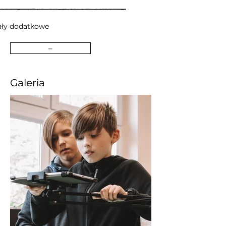
ały dodatkowe
–
Galeria