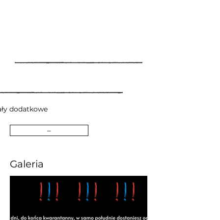
ały dodatkowe
–
Galeria