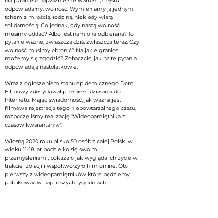
Na pytanie o najważniejsze wartości, często
odpowiadamy: wolność. Wymieniamy ją jednym
tchem z miłością, rodziną, niekiedy wiarą i
solidarnością. Co jednak, gdy naszą wolność
musimy oddać? Albo jest nam ona odbierana? To
pytanie ważne, zwłaszcza dziś, zwłaszcza teraz. Czy
wolność musimy obronić? Na jakie granice
możemy się zgodzić? Zobaczcie, jak na te pytania
odpowiadają nastolatkowie.
Wraz z ogłoszeniem stanu epidemicznego Dom
Filmowy zdecydował przenieść działania do
Internetu. Mając świadomość, jak ważna jest
filmowa rejestracja tego niepowtarzalnego czasu,
rozpoczęliśmy realizację "Wideopamiętnika z
czasów kwarantanny".
Wiosną 2020 roku blisko 50 osób z całej Polski w
wieku 11-18 lat podzieliło się swoimi
przemyśleniami, pokazało jak wygląda ich życie w
trakcie izolacji i współtworzyło film online. Oto
pierwszy z wideopamiętników które będziemy
publikować w najbliższych tygodniach.