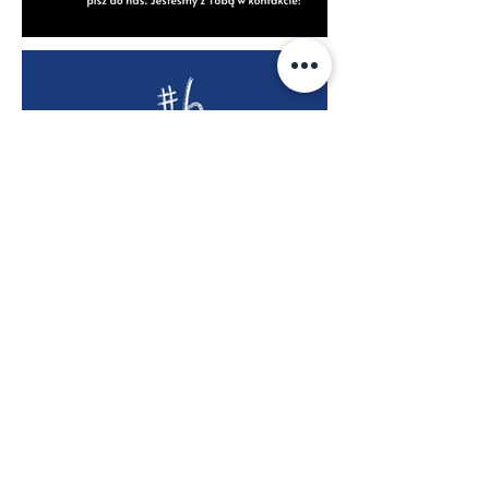
O NAS
Dom Filmowy to pierwsze w Polsce,
innowacyjne miejsce, współtworzone
z młodymi ludźmi, łączące działalność
filmową,
edukacyjną i społeczną.