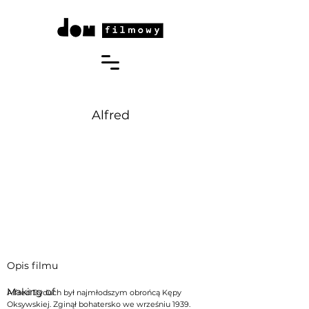
Alfred
Opis filmu
Making of
Alfred Dyduch był najmłodszym obrońcą Kępy
Oksywskiej. Zginął bohatersko we wrześniu 1939.