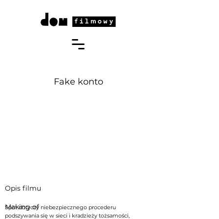
Fake konto
Opis filmu
Making of
Spot dotyczy niebezpiecznego procederu
podszywania się w sieci i kradzieży tożsamości,