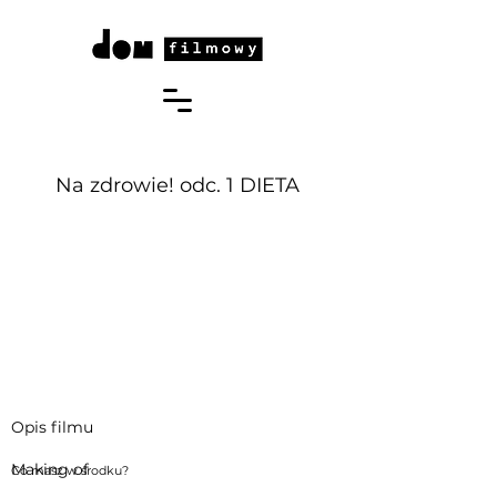
Na zdrowie! odc. 1 DIETA
Opis filmu
Making of
Co masz w środku?