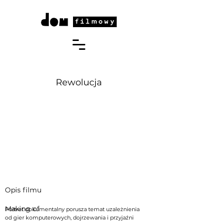
Rewolucja
Opis filmu
Making of
Portret dokumentalny porusza temat uzależnienia
od gier komputerowych, dojrzewania i przyjaźni