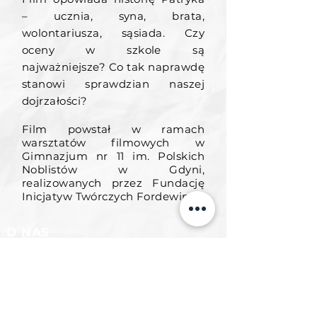
– ucznia, syna, brata,
wolontariusza, sąsiada. Czy
oceny w szkole są
najważniejsze? Co tak naprawdę
stanowi sprawdzian naszej
dojrzałości?
Film powstał w ramach
warsztatów filmowych w
Gimnazjum nr 11 im. Polskich
Noblistów w Gdyni,
realizowanych przez Fundację
Inicjatyw Twórczych Fordewind.
O NAS
Dom Filmowy to pierwsze w Polsce,
innowacyjne miejsce, współtworzone
z młodymi ludźmi, łączące działalność
filmową,
edukacyjną i społeczną.