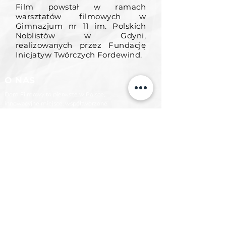
Film powstał w ramach
warsztatów filmowych w
Gimnazjum nr 11 im. Polskich
Noblistów w Gdyni,
realizowanych przez Fundację
Inicjatyw Twórczych Fordewind.
O NAS
Dom Filmowy to pierwsze w Polsce,
innowacyjne miejsce, współtworzone
z młodymi ludźmi, łączące działalność
filmową,
edukacyjną i społeczną.
KONTAKT
Gdynia
793 433 767
warsztaty@domfilmowy.com