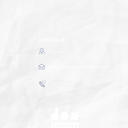
KONTAKT
Gdynia
e
warsztaty@domfilmowy.com
793 433 767