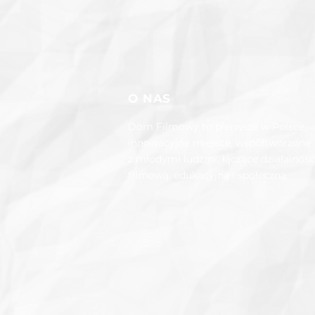
O NAS
Dom Filmowy to pierwsze w Polsce,
innowacyjne miejsce, współtworzon
z młodymi ludźmi, łączące działalność
filmową, edukacyjną i społeczną.