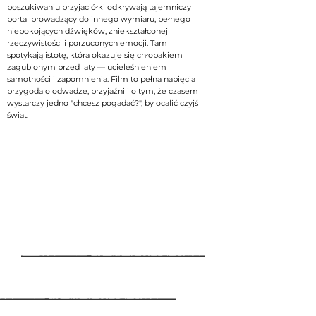
poszukiwaniu przyjaciółki odkrywają tajemniczy
portal prowadzący do innego wymiaru, pełnego
niepokojących dźwięków, zniekształconej
rzeczywistości i porzuconych emocji. Tam
spotykają istotę, która okazuje się chłopakiem
zagubionym przed laty — ucieleśnieniem
samotności i zapomnienia. Film to pełna napięcia
przygoda o odwadze, przyjaźni i o tym, że czasem
wystarczy jedno "chcesz pogadać?", by ocalić czyjś
świat.