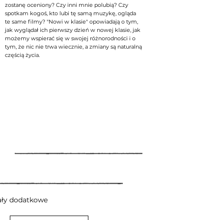
zostanę oceniony? Czy inni mnie polubią? Czy
spotkam kogoś, kto lubi tę samą muzykę, ogląda
te same filmy? "Nowi w klasie" opowiadają o tym,
jak wyglądał ich pierwszy dzień w nowej klasie, jak
możemy wspierać się w swojej różnorodności i o
tym, że nic nie trwa wiecznie, a zmiany są naturalną
częścią życia.
ały dodatkowe