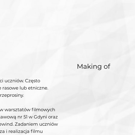
Making of
i uczniów. Często
e rasowe lub etniczne.
rzeprosiny.
ów warsztatów filmowych
awową nr 51 w Gdyni oraz
dewind. Zadaniem uczniów
a i realizacja filmu