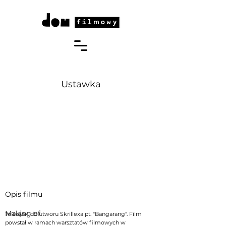
Ustawka
Opis filmu
Making of
Teledysk do utworu Skrillexa pt. "Bangarang". Film
powstał w ramach warsztatów filmowych w